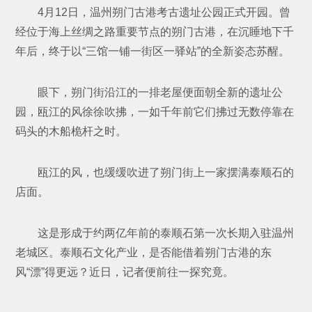
4月12日，温州朔门古港考古遗址公园正式开园。曾
经位于海上丝绸之路重要节点的朔门古港，在沉睡地下千
年后，终于以“三馆一铺一街区一驿站”的全新姿态苏醒。
眼下，朔门街沿江的一排老屋便面朝全新的遗址公
园，瓯江的风徐徐吹拂，一如千年前它们拂过无数停靠在
码头的木船桅杆之时。
瓯江的风，也缓缓吹进了朔门街上一家摆满泰顺石的
店面。
这是形成于约两亿年前的泰顺石第一次长期入驻温州
老城区。泰顺石文化产业，是否能借着朔门古港的东
风“漂”得更远？近日，记者便前往一探究竟。