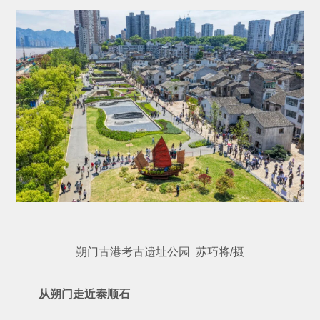
朔门古港考古遗址公园 苏巧将/摄
从朔门走近泰顺石