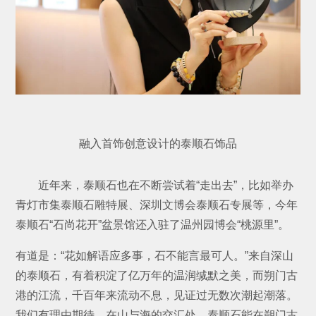
融入首饰创意设
计的泰顺石饰品
近年来，泰顺石也在不断尝试着“走出去”，比如举办
青灯市集泰顺石雕特展、深圳文博会泰顺石专展等，今年
泰顺石“石尚花开”盆景馆还入驻了温州园博会“桃源里”。
有道是：“花如解语应多事，石不能言最可人。”来自深山
的泰顺石，有着积淀了亿万年的温润缄默之美，而朔门古
港的江流，千百年来流动不息，见证过无数次潮起潮落。
我们有理由期待，在山与海的交汇处，泰顺石能在朔门古