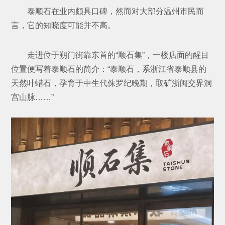
泰顺石在业内颇具口碑，然而对大部分温州市民而
言，它的知晓度可能并不高。
走进位于朔门街靠东首的“顺石集”，一楼店面的醒目
位置便写着泰顺石的简介：“泰顺石，系浙江省泰顺县的
天然叶蜡石，孕育于中生代侏罗纪晚期，取矿浙闽交界洞
宫山脉……”