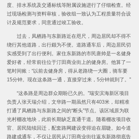
度、排水系统及交通标线等附属设施进行了仔细检查。经
过现场检测与资料审核，验收组一致认为工程质量符合设
计及规范要求，同意通过竣工验收。
过去，凤栖路与东新路近在咫尺，周边居民却不得不
绕行其他道路，出行颇为不便。道路通车后，周边居民切
实感受到了出行便利。家住东新路的市民唐帅是一名健身
爱好者，经常前往位于汀田商业街上的健身房。他算了一
笔时间账：“以前去健身房，得从老路绕一大圈，骑车要
15分钟。现在这条路一通，直接穿过来，5分钟就到了。”
“这条路是周边群众期盼已久的。”瑞安滨海新区项目
负责人张天瑞介绍，文华路一期虽然只有403米，却精准
打通了凤栖路与东新路之间的“断头”节点。该区域原为联
光村棚改地块，此前长期缺乏直通干道。随着棚改项目收
官、居民陆续回迁，配套路网建设变得迫在眉睫。如今道
路建成通车，不仅让居民从汀田商业街往返东新路彻底告