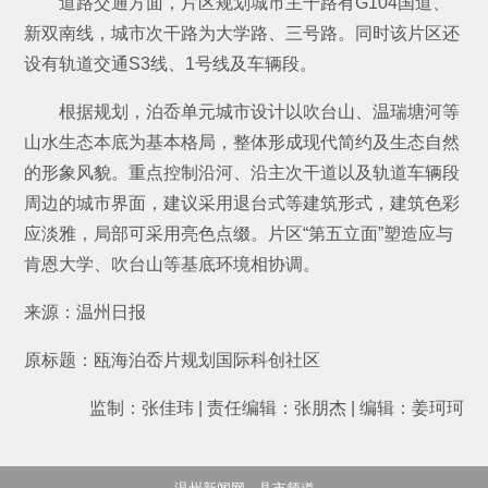
道路交通方面，片区规划城市主干路有G104国道、
新双南线，城市次干路为大学路、三号路。同时该片区还
设有轨道交通S3线、1号线及车辆段。
根据规划，泊岙单元城市设计以吹台山、温瑞塘河等
山水生态本底为基本格局，整体形成现代简约及生态自然
的形象风貌。重点控制沿河、沿主次干道以及轨道车辆段
周边的城市界面，建议采用退台式等建筑形式，建筑色彩
应淡雅，局部可采用亮色点缀。片区“第五立面”塑造应与
肯恩大学、吹台山等基底环境相协调。
来源：温州日报
原标题：瓯海泊岙片规划国际科创社区
监制：张佳玮 | 责任编辑：张朋杰 | 编辑：姜珂珂