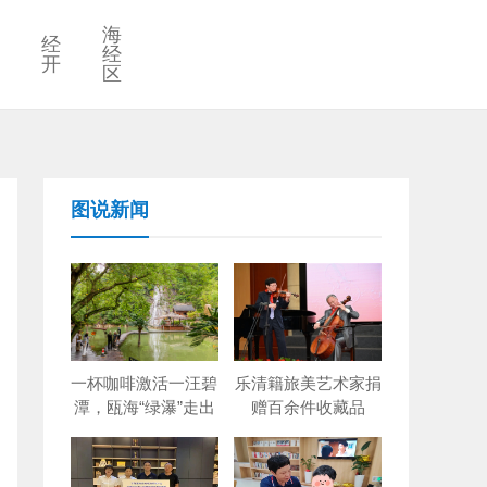
海
经
经
开
区
图说新闻
一杯咖啡激活一汪碧
乐清籍旅美艺术家捐
潭，瓯海“绿瀑”走出
赠百余件收藏品
创新出圈路