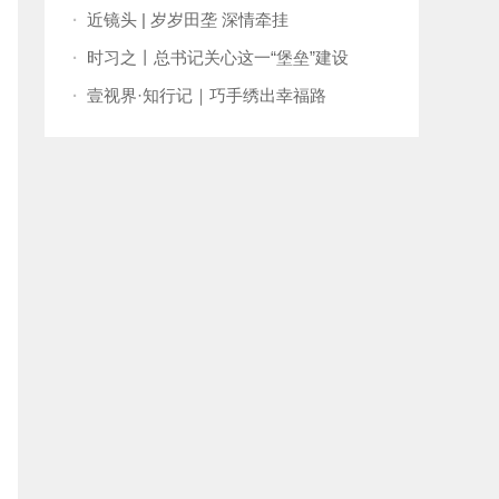
孟两国关系向更高水平发展
·
近镜头 | 岁岁田垄 深情牵挂
·
时习之丨总书记关心这一“堡垒”建设
·
壹视界·知行记｜巧手绣出幸福路