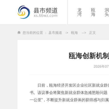
龙
瓯
洞
湾
海
头
您当前的位置 ：
县市频道
->
瓯海
-->
正文
瓯海创新机制
2026年0
日前，瓯海经济开发区企业社区新就业群体议
书。该议事会将聚焦新就业群体急难愁盼问题
一公里”，不断提升新就业群体的获得感与归属