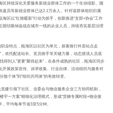
区持续深化关爱服务新就业群体工作的一个生动缩影。随
递员等新就业群体已达2.1万余人。针对该群体组织归属
海区以“红骑暖新”行动为抓手，创新推进“支部+协会”工作
泛团结吸纳奋战在城市一线的从业人员，持续夯实基层治理
职业特点，瓯海区以社区为单元，探索推行外卖站点走
法”，依托配送站长、党员骑手等关键力量，动态摸清人员底
找得到人”更要“聚得起来”，在条件成熟的社区，瓯海区同步
化开展政策宣传、诉求收集、行业自律、活动组织与服务对
分散个体”到“组织共同体”的有效转变。
党建引领下社区、业委会与物业服务企业三方协同机制，
楼宇一方案”精细化治理模式，形成“货梯专属时段+物业接
率，平均每单节省3至5分钟。