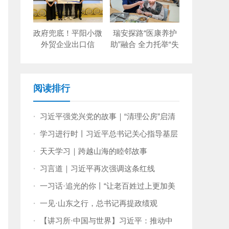
政府兜底！平阳小微
瑞安探路“医康养护
外贸企业出口信
助”融合 全力托举“失
保“零保费”
能老人”
阅读排行
·
习近平强党兴党的故事｜“清理公房”启清
风
·
学习进行时丨习近平总书记关心指导基层
党建的故事
·
天天学习｜跨越山海的睦邻故事
·
习言道｜习近平再次强调这条红线
·
一习话·追光的你丨“让老百姓过上更加美
好的生活”
·
一见·山东之行，总书记再提政绩观
·
【讲习所·中国与世界】习近平：推动中