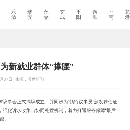
乐
瑞
永
文
平
泰
苍
龙
清
安
嘉
成
阳
顺
南
港
为新就业群体“撑腰”
7月07日
来源：温度新闻
事会正式揭牌成立，并同步为“领衔议事员”颁发聘任证
，强化诉求收集与协同处置机制，着力打通服务保障“最后
感。