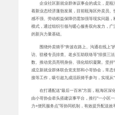
企业社区新就业群体议事会的成立，是瓯海
着新业态经济蓬勃发展，目前瓯海区外卖员、快
感不强、劳动权益保障仍需加强等现实问题，瓯
模式，通过组织引领与暖心服务双向发力，广
的新兴力量基础。
围绕外卖骑手“奔波在路上、沟通在线上”的
访、驻楼专员排查、老乡互助联络等“排摸三
数、推动党员亮明身份、强化组织凝聚。坚持“
成立新就业群体联合党支部和小哥协会，常态
接等工作，吸引超九成活跃骑手参与，实现从“
在打通配送“最后一百米”方面，瓯海区深化
由小哥协会牵头搭建议事平台，推行“一小区一
力+便民服务点”等协同机制，有效提升配送效