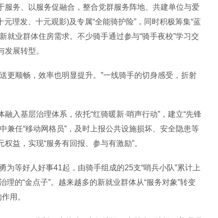
服务、以服务促融合，整合党群服务阵地、共建单位与爱
十元理发、十元观影)及专属“全能骑护险”，同时积极筹集“蓝
新就业群体住房需求。不少骑手通过参与“骑手夜校”学习交
与发展转型。
更顺畅，效率也明显提升。”一线骑手的切身感受，折射
入基层治理体系，依托“红骑暖新·哨声行动”，建立“先锋
中兼任“移动网格员”，及时上报公共设施损坏、安全隐患等
权益，实现“服务有回报、参与有激励”。
为等好人好事41起，由骑手组成的25支“哨兵小队”累计上
治理的“金点子”。越来越多的新就业群体从“服务对象”转变
的作用。