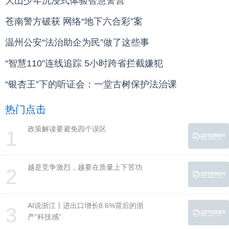
大山少年沉浸式体验智慧警营
苍南警方破获 网络“地下六合彩”案
温州公安“法治助企为民”做了这些事
“智慧110”连线追踪 5小时跨省拦截嫌犯
“银杏王”下的听证会：一堂古树保护法治课
热门点击
政策解读要避免四个误区
1
越是竞争激烈，越要在质量上下苦功
2
AI说浙江丨进出口增长8.6%背后的浙
3
产“科技感”