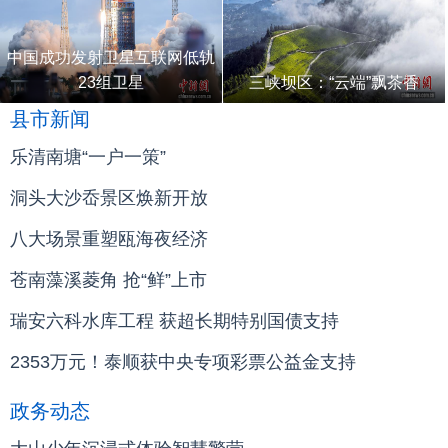
中国成功发射卫星互联网低轨
23组卫星
三峡坝区：“云端”飘茶香
县市新闻
乐清南塘“一户一策”
洞头大沙岙景区焕新开放
八大场景重塑瓯海夜经济
苍南藻溪菱角 抢“鲜”上市
瑞安六科水库工程 获超长期特别国债支持
2353万元！泰顺获中央专项彩票公益金支持
政务动态