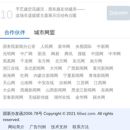
手艺越交流越活，朋友越走动越亲——
10
这场非遗援疆主题展示活动有点暖
合作伙伴
城市网盟
国务院新闻办公室
人民网
新华网
央视国际
中新网
光明网
中广网
新浪
网易
腾讯
搜狐
中国网
中华网
凤凰网
千龙网
东方网
北方网
东北网
南方网
浙江在线
东北新闻网
大河网
广西新闻网
黄河新闻网
南海网
红网
内蒙古新闻网
宁夏新闻网
青海新闻网
天山网
云南网
中安在线
吉林网
江苏网
江西网
大众网
西藏新闻网
山西新闻网
黑龙江新闻网
东南网
宜春新闻网
无锡新传媒
湖州在线
金华网
丽水网
国新办发函2006.78号 Copyright © 2021
66wz.com
. All rights
reserved.
网站简介
广告刊例
技术支持
联系方法