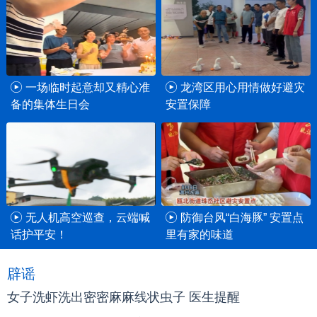
一场临时起意却又精心准
龙湾区用心用情做好避灾
备的集体生日会
安置保障
无人机高空巡查，云端喊
防御台风“白海豚” 安置点
话护平安！
里有家的味道
辟谣
女子洗虾洗出密密麻麻线状虫子 医生提醒