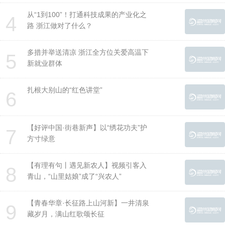
从“1到100”！打通科技成果的产业化之
4
路 浙江做对了什么？
多措并举送清凉 浙江全方位关爱高温下
5
新就业群体
扎根大别山的“红色讲堂”
6
【好评中国·街巷新声】以“绣花功夫”护
7
方寸绿意
【有理有句丨遇见新农人】视频引客入
8
青山，“山里姑娘”成了“兴农人”
【青春华章·长征路上山河新】一井清泉
9
藏岁月，满山红歌颂长征