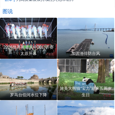
图说
2026世界斯诺克中国公开赛
太原开幕
加固渔排防台风
旅美大熊猫“宝力”迎来五周岁
罗马台伯河水位下降
生日