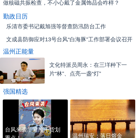
做核磁共振检查，不小心戴了金属饰品会咋样？
勤政日历
乐清市委书记戴旭强等督查防汛防台工作
文成县防御应对13号台风“白海豚”工作部署会议召开
温州正能量
文化特派员周永：在三垟种下一
片“林”、点亮一盏“灯”
强国精选
台风来袭，避险干货划
温州瑞安：落日熔金
重点！